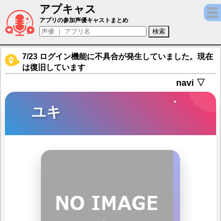
アプキャス
ユキ（声優：矢野亜沙美)【武器よさらば】キ
アプリの参加声優キャストまとめ
7/23 ログイン機能に不具合が発生していました。現在
は復旧しています
navi ▽
ユキ