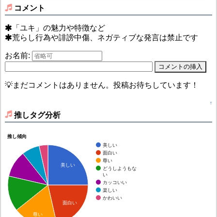
コメント
「ユキ」の魅力や特徴など
荒らし行為や誹謗中傷、ネガティブな発言は禁止です
お名前:
💡まだコメントはありません。投稿お待ちしています！
↑
推しタグ分析
推し傾向
美しい
面白い
尊い
美しい
どうしようもな
い
カッコいい
楽しい
かわいい
面白い
尊い