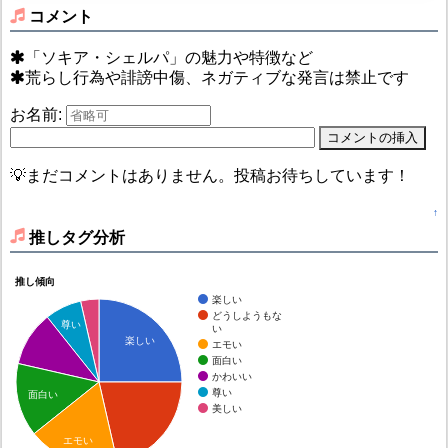
コメント
「ソキア・シェルパ」の魅力や特徴など
荒らし行為や誹謗中傷、ネガティブな発言は禁止です
お名前:
💡まだコメントはありません。投稿お待ちしています！
↑
推しタグ分析
推し傾向
楽しい
どうしようもな
尊い
い
楽しい
エモい
面白い
かわいい
尊い
面白い
美しい
エモい