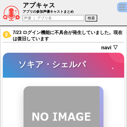
アプキャス
ソキア・シェルパ（声優：渡部優衣)【スーパ
アプリの参加声優キャストまとめ
7/23 ログイン機能に不具合が発生していました。現在
は復旧しています
navi ▽
ソキア・シェルパ