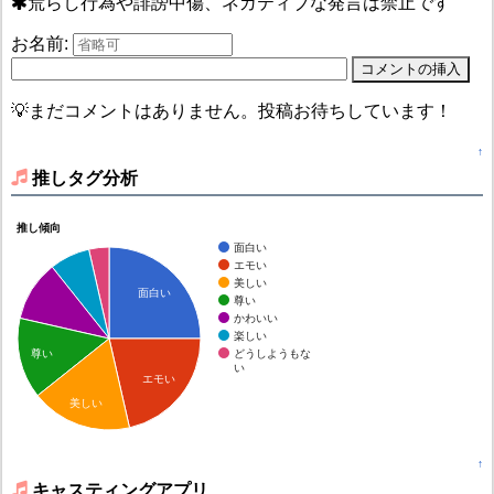
荒らし行為や誹謗中傷、ネガティブな発言は禁止です
お名前:
💡まだコメントはありません。投稿お待ちしています！
↑
推しタグ分析
推し傾向
面白い
エモい
美しい
面白い
尊い
かわいい
楽しい
どうしようもな
尊い
い
エモい
美しい
↑
キャスティングアプリ