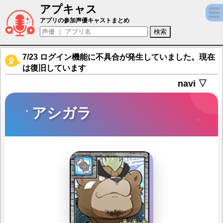
アプキャス
アシガラ（声優：中谷一博)【東京放課後サ
アプリの参加声優キャストまとめ
7/23 ログイン機能に不具合が発生していました。現在
は復旧しています
navi ▽
アシガラ