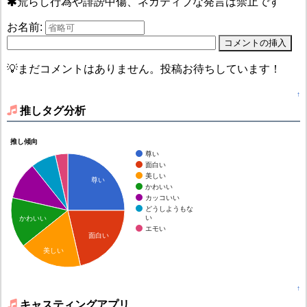
荒らし行為や誹謗中傷、ネガティブな発言は禁止です
お名前:
💡まだコメントはありません。投稿お待ちしています！
↑
推しタグ分析
推し傾向
尊い
面白い
美しい
尊い
かわいい
カッコいい
どうしようもな
い
かわいい
エモい
面白い
美しい
↑
キャスティングアプリ