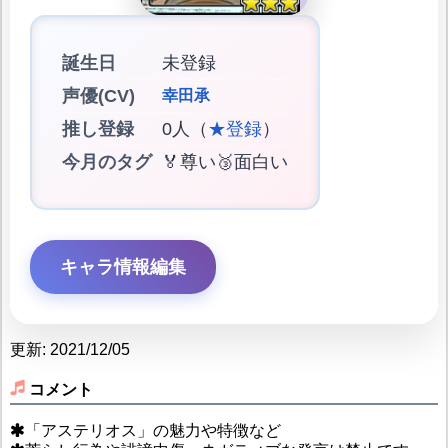
誕生日
未登録
声優(CV)
幸田承
推し登録
0人（
★登録
）
今月のタグ
🏅尊い🥉面白い
キャラ情報編集
更新: 2021/12/05
コメント
「アステリオス」の魅力や特徴など