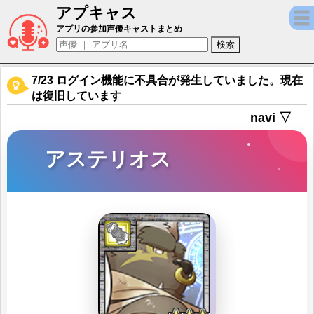
アプキャス
アステリオス（声優：幸田承)【東京放課後
アプリの参加声優キャストまとめ
7/23 ログイン機能に不具合が発生していました。現在
は復旧しています
navi ▽
アステリオス