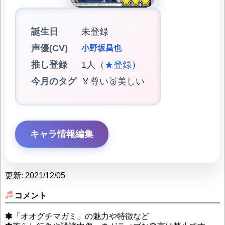
誕生日
未登録
声優(CV)
小野坂昌也
推し登録
1人（
★登録
）
今月のタグ
🏅尊い🥉美しい
キャラ情報編集
更新: 2021/12/05
コメント
「オオグチマガミ」の魅力や特徴など