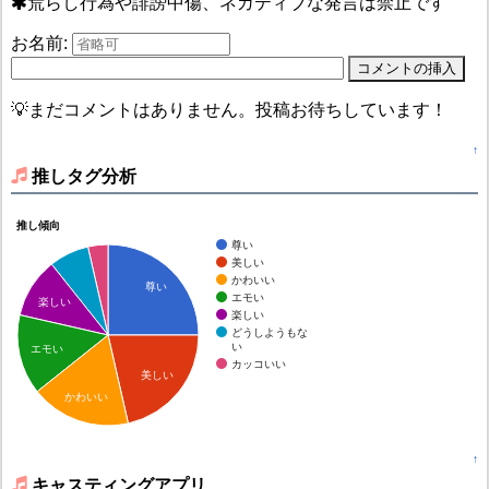
荒らし行為や誹謗中傷、ネガティブな発言は禁止です
お名前:
💡まだコメントはありません。投稿お待ちしています！
↑
推しタグ分析
推し傾向
尊い
美しい
かわいい
尊い
エモい
楽しい
楽しい
どうしようもな
い
エモい
カッコいい
美しい
かわいい
↑
キャスティングアプリ