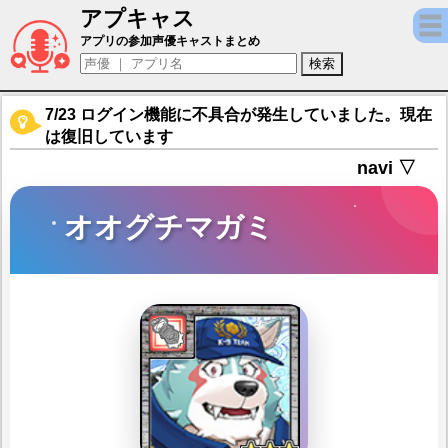
アプキャス
オオグチマガミ（声優：小野坂昌也)【東京
アプリの参加声優キャストまとめ
7/23 ログイン機能に不具合が発生していました。現在
は復旧しています
navi ▽
オオグチマガミ