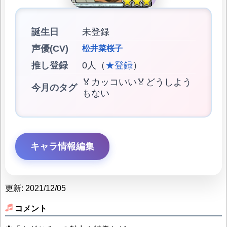
誕生日
未登録
声優(CV)
松井菜桜子
推し登録
0人（
★登録
）
🏅カッコいい🏅どうしよう
今月のタグ
もない
キャラ情報編集
更新: 2021/12/05
コメント