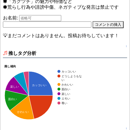
「カグツチ」の魅力や特徴など
荒らし行為や誹謗中傷、ネガティブな発言は禁止です
お名前:
💡まだコメントはありません。投稿お待ちしています！
↑
推しタグ分析
推し傾向
カッコいい
どうしようもな
い
かわいい
カッコいい
楽しい
面白い
楽しい
エモい
面白い
尊い
かわいい
↑