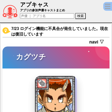
アプキャス
カグツチ（声優：松井菜桜子)【東京放課後
アプリの参加声優キャストまとめ
7/23 ログイン機能に不具合が発生していました。現在
は復旧しています
navi ▽
カグツチ