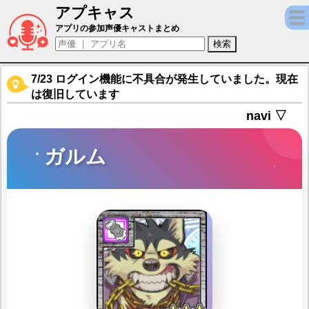
アプキャス
ガルム（声優：岩永悠平)【東京放課後サモ
アプリの参加声優キャストまとめ
7/23 ログイン機能に不具合が発生していました。現在
は復旧しています
navi ▽
ガルム