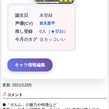
誕生日
未登録
声優(CV)
岩永悠平
推し登録
0人（
★登録
）
今月のタグ
🥈カッコいい
キャラ情報編集
更新: 2021/12/05
コメント
「ガルム」の魅力や特徴など