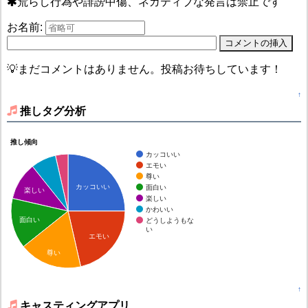
荒らし行為や誹謗中傷、ネガティブな発言は禁止です
お名前:
💡まだコメントはありません。投稿お待ちしています！
↑
推しタグ分析
推し傾向
カッコいい
エモい
尊い
カッコいい
面白い
楽しい
楽しい
かわいい
面白い
どうしようもな
い
エモい
尊い
↑
キャスティングアプリ