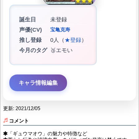
誕生日
未登録
声優(CV)
宝亀克寿
推し登録
0人（
★登録
）
今月のタグ
🥉エモい
キャラ情報編集
更新: 2021/12/05
コメント
「ギュウマオウ」の魅力や特徴など