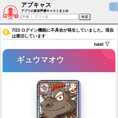
アプキャス
ギュウマオウ（声優：宝亀克寿)【東京放課
アプリの参加声優キャストまとめ
7/23 ログイン機能に不具合が発生していました。現在
は復旧しています
navi ▽
ギュウマオウ