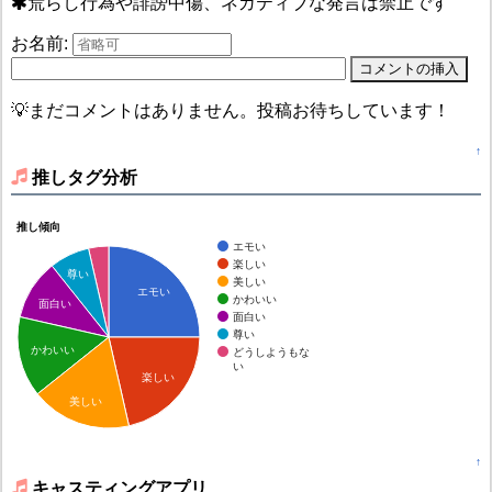
荒らし行為や誹謗中傷、ネガティブな発言は禁止です
お名前:
💡まだコメントはありません。投稿お待ちしています！
↑
推しタグ分析
推し傾向
エモい
楽しい
尊い
美しい
エモい
かわいい
面白い
面白い
尊い
かわいい
どうしようもな
い
楽しい
美しい
↑
キャスティングアプリ