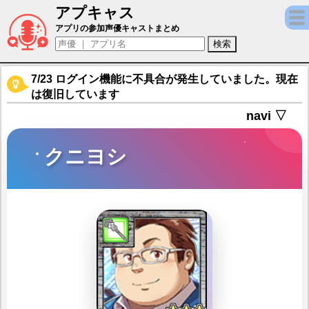
アプキャス
クニヨシ（声優：大浪嘉仁)【東京放課後サ
アプリの参加声優キャストまとめ
7/23 ログイン機能に不具合が発生していました。現在
は復旧しています
navi ▽
クニヨシ