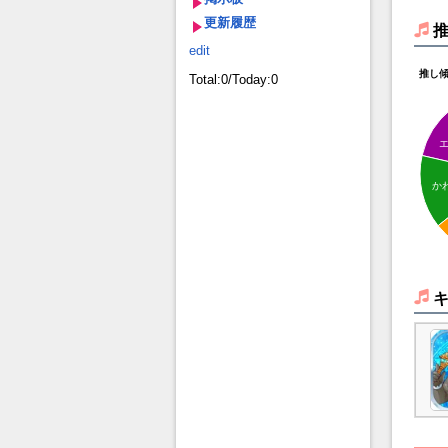
更新履歴
edit
推し
Total:0/Today:0
か