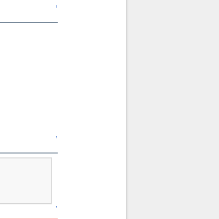
↑
↑
↑