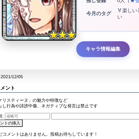
推し登録
0人（
★
🏅楽しい
今月のタグ
い
キャラ情報編集
2021/12/05
コメント
クリスティーヌ」の魅力や特徴など
らし行為や誹謗中傷、ネガティブな発言は禁止です
前:
まだコメントはありません。投稿お待ちしています！