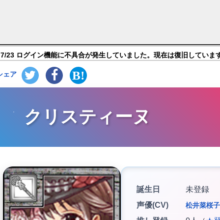
京放課後サモナーズ】キャラ紹介
7/23 ログイン機能に不具合が発生していました。現在は復旧していま
シェア
クリスティーヌ
誕生日
未登録
声優(CV)
松井菜桜子