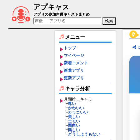
アプキャス
クリスティーヌ（声優：松井菜桜子)【東
アプリの参加声優キャストまとめ
メニュー
トップ
マイページ
新着コメント
新着アプリ
更新アプリ
↑
キャラ分析
月間推しキャラ
┗
尊い
┗
かわいい
┗
カッコいい
┗
美しい
┗
エモい
┗
面白い
┗
楽しい
┗
どうしようもない
↑