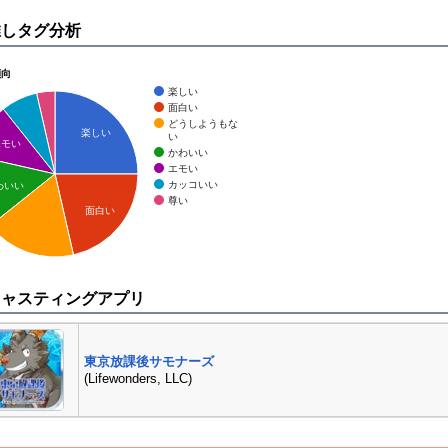
推しタグ分析
傾向
楽しい
面白い
どうしようもな
楽しい
い
エモい
かわいい
エモい
カッコいい
わいい
尊い
面白い
キャスティングアプリ
東京放課後サモナーズ
(Lifewonders, LLC)