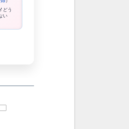
登録
）
🏅どう
ない