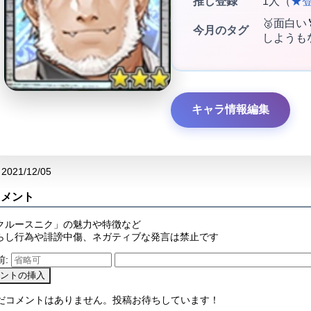
推し登録
1人（
★
🥈面白い
今月のタグ
しようも
キャラ情報編集
2021/12/05
コメント
クルースニク」の魅力や特徴など
らし行為や誹謗中傷、ネガティブな発言は禁止です
前:
まだコメントはありません。投稿お待ちしています！