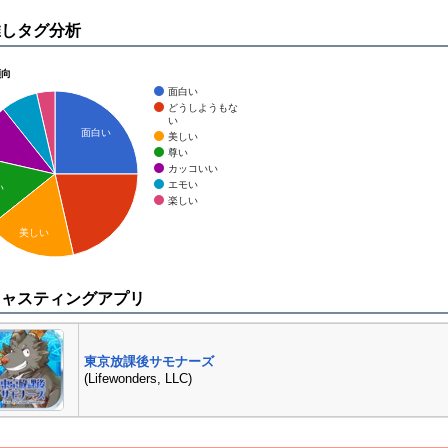
推しタグ分析
傾向
面白い
どうしようもな
い
面白い
美しい
尊い
カッコいい
エモい
い
楽しい
美しい
キャスティングアプリ
東京放課後サモナーズ
(Lifewonders, LLC)