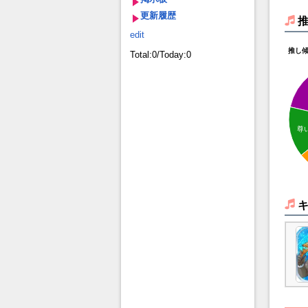
更新履歴
edit
推し
Total:0/Today:0
尊