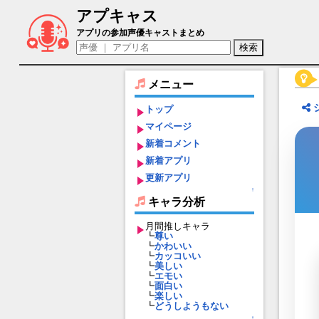
アプキャス
クルースニク（声優：東地宏樹)【東京放
アプリの参加声優キャストまとめ
メニュー
トップ
マイページ
新着コメント
新着アプリ
更新アプリ
↑
キャラ分析
月間推しキャラ
┗
尊い
┗
かわいい
┗
カッコいい
┗
美しい
┗
エモい
┗
面白い
┗
楽しい
┗
どうしようもない
↑