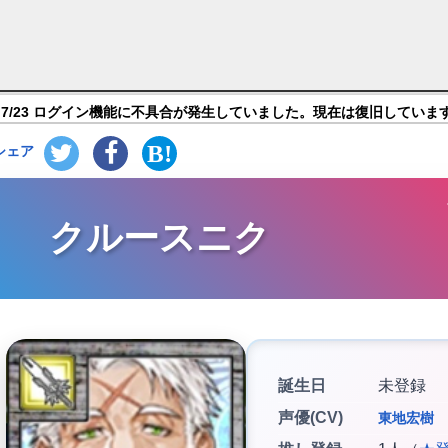
課後サモナーズ】キャラ紹介
7/23 ログイン機能に不具合が発生していました。現在は復旧していま
シェア
クルースニク
誕生日
未登録
声優(CV)
東地宏樹