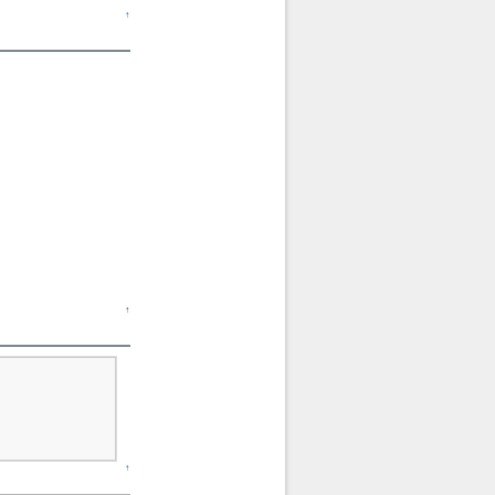
↑
↑
↑