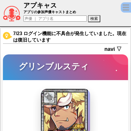
アプキャス
グリンブルスティ（声優：日野聡)【東京放
アプリの参加声優キャストまとめ
7/23 ログイン機能に不具合が発生していました。現在
は復旧しています
navi ▽
グリンブルスティ