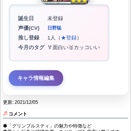
誕生日
未登録
声優(CV)
日野聡
推し登録
1人（
★登録
）
今月のタグ
🏅面白い🥈カッコいい
キャラ情報編集
更新: 2021/12/05
コメント
「グリンブルスティ」の魅力や特徴など