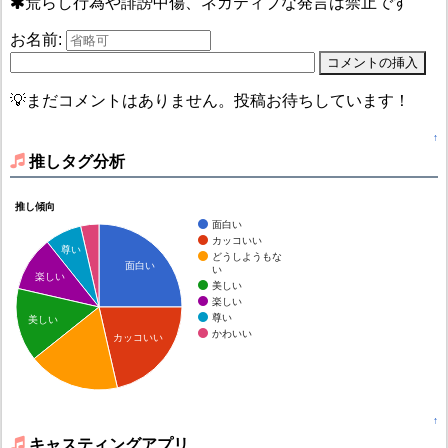
荒らし行為や誹謗中傷、ネガティブな発言は禁止です
お名前:
💡まだコメントはありません。投稿お待ちしています！
↑
推しタグ分析
推し傾向
面白い
カッコいい
尊い
どうしようもな
面白い
い
楽しい
美しい
楽しい
尊い
美しい
かわいい
カッコいい
↑
キャスティングアプリ