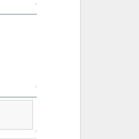
↑
↑
↑