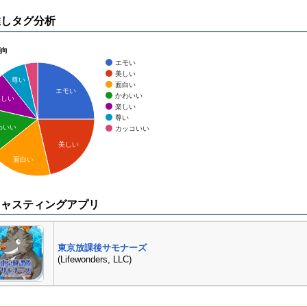
推しタグ分析
傾向
エモい
美しい
尊い
面白い
エモい
かわいい
楽しい
楽しい
尊い
わいい
カッコいい
美しい
面白い
キャスティングアプリ
東京放課後サモナーズ
(Lifewonders, LLC)