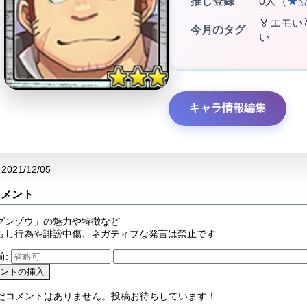
推し登録
0人（
★
🏅エモい
今月のタグ
い
キャラ情報編集
2021/12/05
コメント
グンゾウ」の魅力や特徴など
らし行為や誹謗中傷、ネガティブな発言は禁止です
前:
まだコメントはありません。投稿お待ちしています！