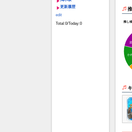
更新履歴
edit
推し
Total:0/Today:0
か