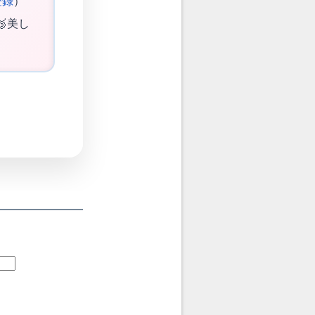
登録
）
🥉美し