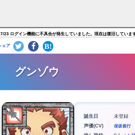
サモナーズ】キャラ紹介
7/23 ログイン機能に不具合が発生していました。現在は復旧していま
シェア
グンゾウ
誕生日
未登録
声優(CV)
保坂俊行