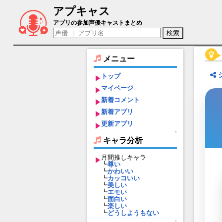
アプキャス
グンゾウ（声優：保坂俊行)【東京放課後
アプリの参加声優キャストまとめ
メニュー
トップ
マイページ
新着コメント
新着アプリ
更新アプリ
↑
キャラ分析
月間推しキャラ
┗
尊い
┗
かわいい
┗
カッコいい
┗
美しい
┗
エモい
┗
面白い
┗
楽しい
┗
どうしようもない
↑