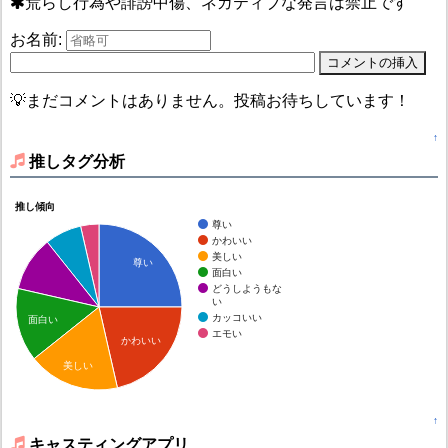
荒らし行為や誹謗中傷、ネガティブな発言は禁止です
お名前:
💡まだコメントはありません。投稿お待ちしています！
↑
推しタグ分析
推し傾向
尊い
かわいい
美しい
尊い
面白い
どうしようもな
い
カッコいい
面白い
エモい
かわいい
美しい
↑
キャスティングアプリ