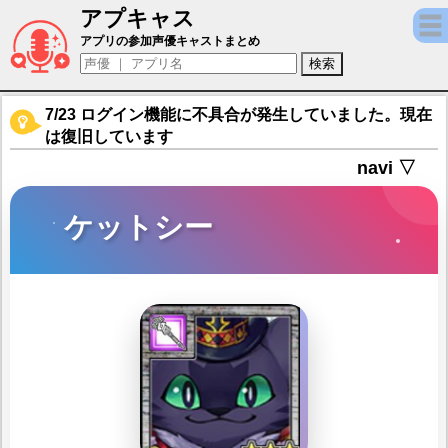
アプキャス
ケットシー（声優：大谷育江)【東京放課後
アプリの参加声優キャストまとめ
7/23 ログイン機能に不具合が発生していました。現在
は復旧しています
navi ▽
ケットシー