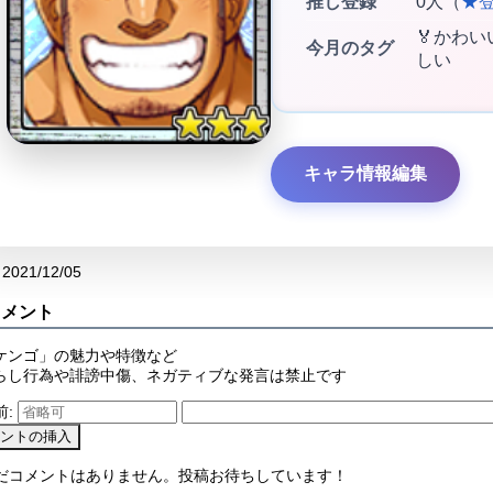
推し登録
0人（
★
🏅かわい
今月のタグ
しい
キャラ情報編集
2021/12/05
コメント
ケンゴ」の魅力や特徴など
らし行為や誹謗中傷、ネガティブな発言は禁止です
前:
まだコメントはありません。投稿お待ちしています！