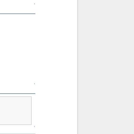
↑
↑
↑