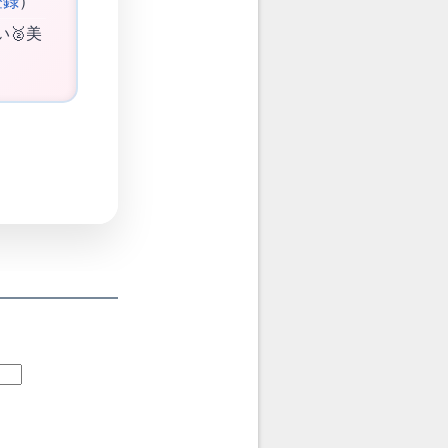
登録
）
い🥈美