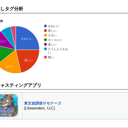
推しタグ分析
傾向
かわいい
美しい
エモい
かわいい
カッコいい
楽しい
楽しい
どうしようもな
い
尊い
美しい
エモい
キャスティングアプリ
東京放課後サモナーズ
(Lifewonders, LLC)