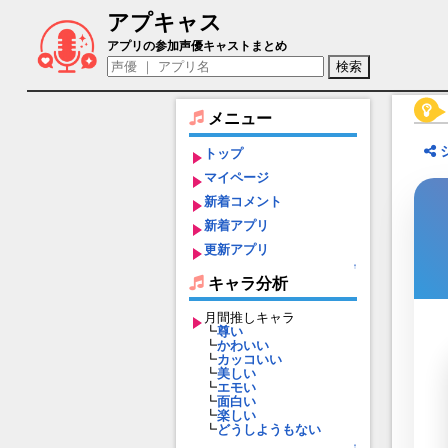
アプキャス
ケンゴ（声優：岩永悠平)【東京放課後サ
アプリの参加声優キャストまとめ
メニュー
トップ
マイページ
新着コメント
新着アプリ
更新アプリ
↑
キャラ分析
月間推しキャラ
┗
尊い
┗
かわいい
┗
カッコいい
┗
美しい
┗
エモい
┗
面白い
┗
楽しい
┗
どうしようもない
↑