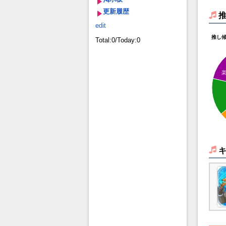
更新履歴
edit
推し
Total:0/Today:0