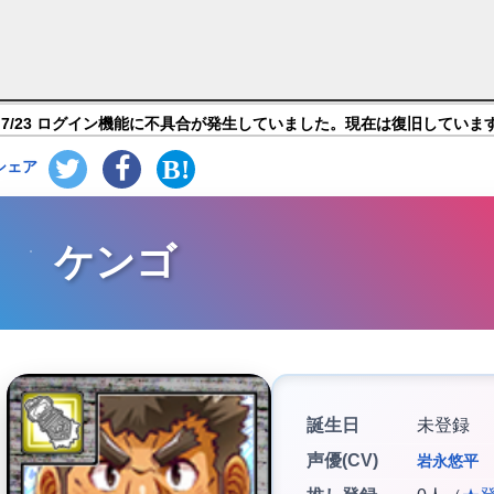
モナーズ】キャラ紹介
7/23 ログイン機能に不具合が発生していました。現在は復旧していま
シェア
ケンゴ
誕生日
未登録
声優(CV)
岩永悠平