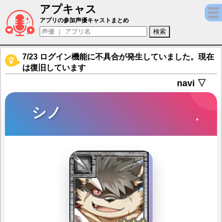
アプキャス
シノ（声優：山口勝平)【東京放課後サモナー
アプリの参加声優キャストまとめ
7/23 ログイン機能に不具合が発生していました。現在
は復旧しています
navi ▽
シノ