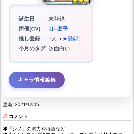
誕生日
未登録
声優(CV)
山口勝平
推し登録
0人（
★登録
）
今月のタグ
🥈面白い
キャラ情報編集
更新: 2021/12/05
コメント
「シノ」の魅力や特徴など