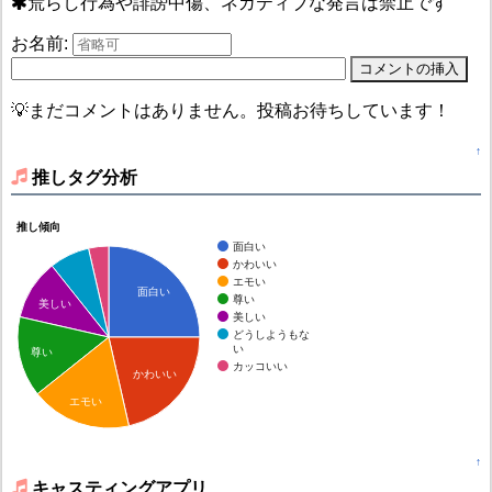
荒らし行為や誹謗中傷、ネガティブな発言は禁止です
お名前:
💡まだコメントはありません。投稿お待ちしています！
↑
推しタグ分析
推し傾向
面白い
かわいい
エモい
面白い
尊い
美しい
美しい
どうしようもな
い
尊い
カッコいい
かわいい
エモい
↑
キャスティングアプリ