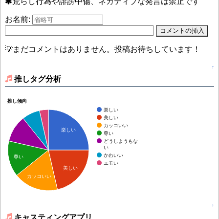
荒らし行為や誹謗中傷、ネガティブな発言は禁止です
お名前:
💡まだコメントはありません。投稿お待ちしています！
↑
推しタグ分析
推し傾向
楽しい
美しい
カッコいい
楽しい
尊い
どうしようもな
い
かわいい
尊い
エモい
美しい
カッコいい
↑
キャスティングアプリ