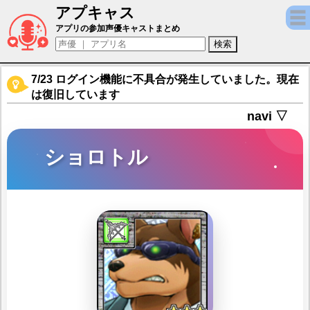
アプキャス
ショロトル（声優：小山力也)【東京放課後
アプリの参加声優キャストまとめ
7/23 ログイン機能に不具合が発生していました。現在
は復旧しています
navi ▽
ショロトル