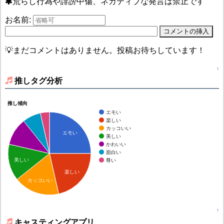
荒らし行為や誹謗中傷、ネガティブな発言は禁止です
お名前:
💡まだコメントはありません。投稿お待ちしています！
↑
推しタグ分析
推し傾向
エモい
楽しい
カッコいい
エモい
美しい
かわいい
面白い
美しい
尊い
楽しい
カッコいい
↑
キャスティングアプリ