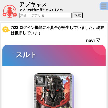
アプキャス
スルト（声優：三宅健太)【東京放課後サモ
アプリの参加声優キャストまとめ
7/23 ログイン機能に不具合が発生していました。現在
は復旧しています
navi ▽
スルト