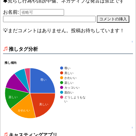
荒らし行為や誹謗中傷、ネガティブな発言は禁止です
お名前:
💡まだコメントはありません。投稿お待ちしています！
↑
推しタグ分析
推し傾向
尊い
美しい
かわいい
尊い
楽しい
カッコいい
面白い
楽しい
どうしようもな
い
美しい
かわいい
↑
キャスティングアプリ