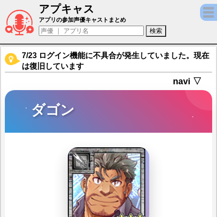
アプキャス
ダゴン（声優：森川智之)【東京放課後サモ
アプリの参加声優キャストまとめ
7/23 ログイン機能に不具合が発生していました。現在
は復旧しています
navi ▽
ダゴン