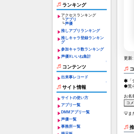
ランキング
アクセスランキング
┗
アプリ
┗
声優
推しアプリランキング
推しキャラ登録ランキン
グ
参加キャラ数ランキング
声優Xいいね集計
更新: 
↑
コンテンツ
出来事レコード
「
↑
荒
サイト情報
お名
サイトの使い方
アプリ一覧
DMMアプリ一覧
💡
声優一覧
事務所一覧
掲示板