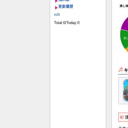
更新履歴
推し
edit
Total:0/Today:0
美