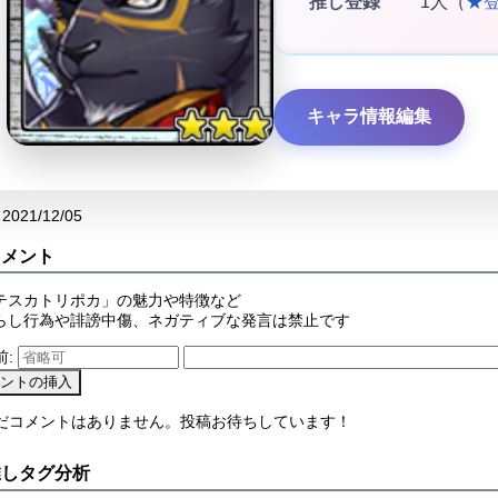
推し登録
1人（
★
キャラ情報編集
2021/12/05
コメント
テスカトリポカ」の魅力や特徴など
らし行為や誹謗中傷、ネガティブな発言は禁止です
前:
まだコメントはありません。投稿お待ちしています！
推しタグ分析