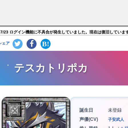
放課後サモナーズ】キャラ紹介
7/23 ログイン機能に不具合が発生していました。現在は復旧していま
シェア
テスカトリポカ
誕生日
未登録
声優(CV)
子安武人