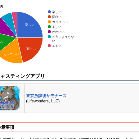
傾向
楽しい
面白い
カッコいい
楽しい
美しい
かわいい
どうしようもな
い
しい
エモい
面白い
カッコいい
キャスティングアプリ
東京放課後サモナーズ
(Lifewonders, LLC)
注意事項