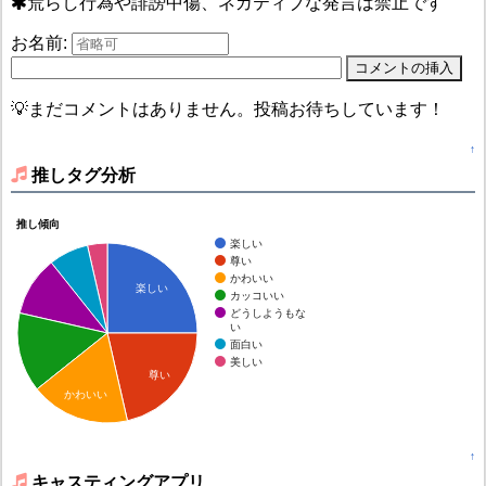
荒らし行為や誹謗中傷、ネガティブな発言は禁止です
お名前:
💡まだコメントはありません。投稿お待ちしています！
↑
推しタグ分析
推し傾向
楽しい
尊い
かわいい
楽しい
カッコいい
どうしようもな
い
面白い
美しい
尊い
かわいい
↑
キャスティングアプリ