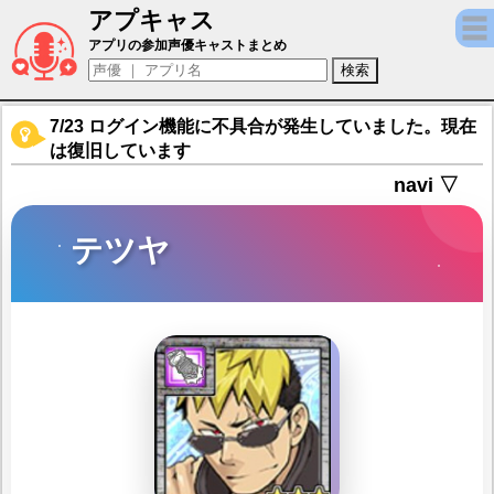
アプキャス
テツヤ（声優：遠山大介)【東京放課後サモ
アプリの参加声優キャストまとめ
7/23 ログイン機能に不具合が発生していました。現在
は復旧しています
navi ▽
テツヤ