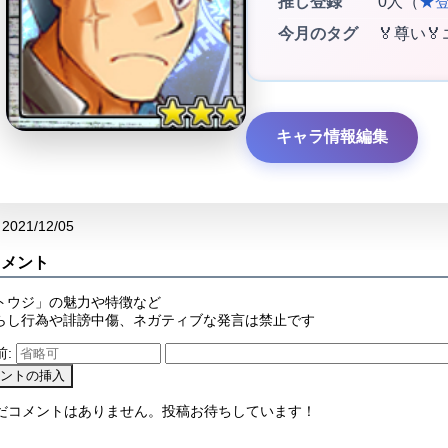
推し登録
0人（
★
今月のタグ
🏅尊い
キャラ情報編集
2021/12/05
コメント
トウジ」の魅力や特徴など
らし行為や誹謗中傷、ネガティブな発言は禁止です
前:
まだコメントはありません。投稿お待ちしています！