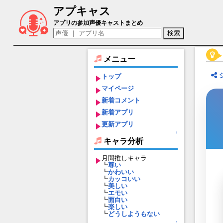
アプキャス
トウジ（声優：稲葉純弥)【東京放課後サ
アプリの参加声優キャストまとめ
メニュー
トップ
マイページ
新着コメント
新着アプリ
更新アプリ
↑
キャラ分析
月間推しキャラ
┗
尊い
┗
かわいい
┗
カッコいい
┗
美しい
┗
エモい
┗
面白い
┗
楽しい
┗
どうしようもない
↑