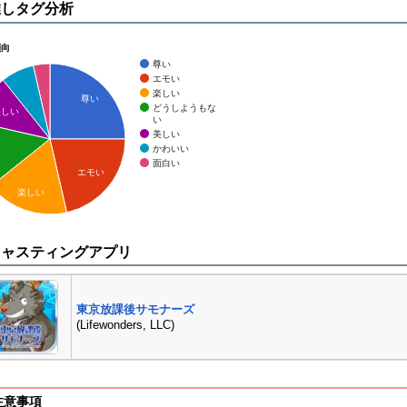
推しタグ分析
傾向
尊い
エモい
楽しい
尊い
どうしようもな
美しい
い
美しい
かわいい
面白い
エモい
楽しい
キャスティングアプリ
東京放課後サモナーズ
(Lifewonders, LLC)
注意事項