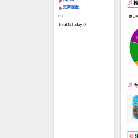
更新履歴
edit
推し
Total:0/Today:0