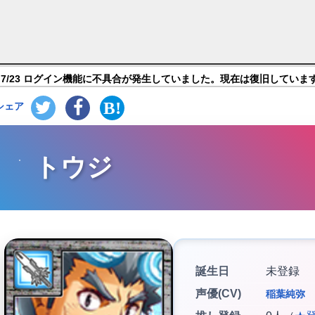
モナーズ】キャラ紹介
7/23 ログイン機能に不具合が発生していました。現在は復旧していま
シェア
トウジ
誕生日
未登録
声優(CV)
稲葉純弥