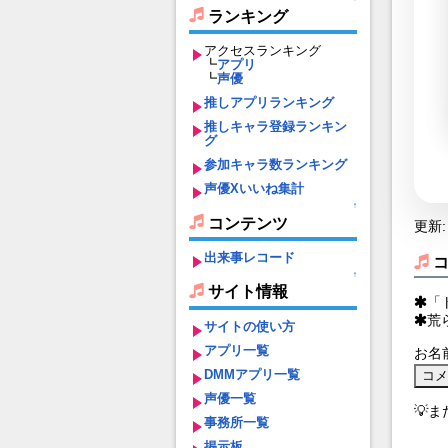
ランキング
アクセスランキング
┗
アプリ
┗
声優
推しアプリランキング
推しキャラ登録ランキン
グ
参加キャラ数ランキング
声優Xいいね集計
↑
コンテンツ
更新: 
出来事レコード
↑
サイト情報
「
荒
サイトの使い方
アプリ一覧
お名
DMMアプリ一覧
声優一覧
💡
事務所一覧
掲示板