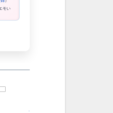
登録
）
エモい
↑