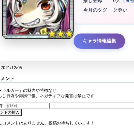
推し登録
0人（
★
今月のタグ
🥉尊い
キャラ情報編集
2021/12/05
コメント
ドゥルガー」の魅力や特徴など
らし行為や誹謗中傷、ネガティブな発言は禁止です
前:
まだコメントはありません。投稿お待ちしています！