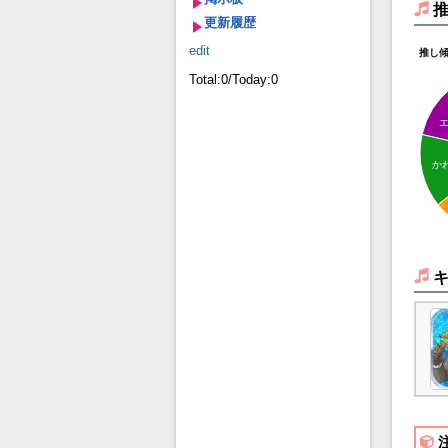
更新履歴
edit
推し
Total:0/Today:0
か