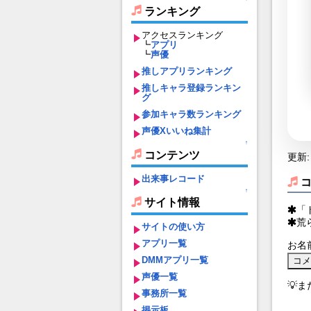
ランキング
アクセスランキング
┗
アプリ
┗
声優
推しアプリランキング
推しキャラ登録ランキン
グ
参加キャラ数ランキング
声優Xいいね集計
↑
コンテンツ
更新: 
出来事レコード
↑
サイト情報
「
荒
サイトの使い方
アプリ一覧
お名
DMMアプリ一覧
声優一覧
💡
事務所一覧
掲示板