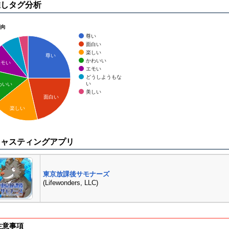
推しタグ分析
傾向
尊い
面白い
楽しい
尊い
かわいい
エモい
エモい
どうしようもな
い
わいい
美しい
面白い
楽しい
キャスティングアプリ
東京放課後サモナーズ
(Lifewonders, LLC)
注意事項