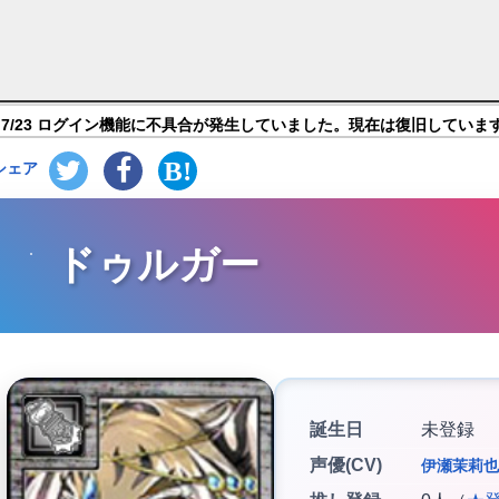
課後サモナーズ】キャラ紹介
7/23 ログイン機能に不具合が発生していました。現在は復旧していま
シェア
ドゥルガー
誕生日
未登録
声優(CV)
伊瀬茉莉也