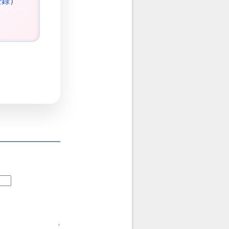
登録
）
↑