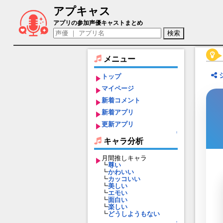
アプキャス
ドゥルガー（声優：伊瀬茉莉也)【東京放
アプリの参加声優キャストまとめ
メニュー
トップ
マイページ
新着コメント
新着アプリ
更新アプリ
↑
キャラ分析
月間推しキャラ
┗
尊い
┗
かわいい
┗
カッコいい
┗
美しい
┗
エモい
┗
面白い
┗
楽しい
┗
どうしようもない
↑