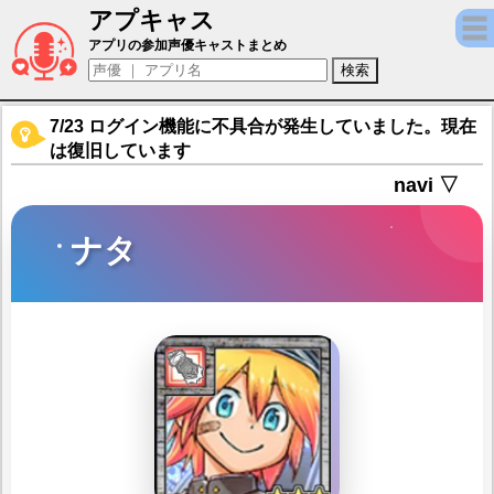
アプキャス
ナタ（声優：村川梨衣)【東京放課後サモナー
アプリの参加声優キャストまとめ
7/23 ログイン機能に不具合が発生していました。現在
は復旧しています
navi ▽
ナタ