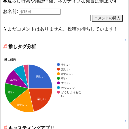
荒らし行為や誹謗中傷、ネガティブな発言は禁止です
お名前:
💡まだコメントはありません。投稿お待ちしています！
↑
推しタグ分析
推し傾向
美しい
楽しい
かわいい
美しい
尊い
エモい
エモい
カッコいい
どうしようもな
尊い
い
楽しい
かわいい
↑
キャスティングアプリ