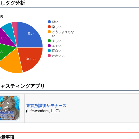
推しタグ分析
傾向
尊い
楽しい
どうしようもな
尊い
い
エモい
美しい
エモい
面白い
しい
かわいい
楽しい
キャスティングアプリ
東京放課後サモナーズ
(Lifewonders, LLC)
注意事項