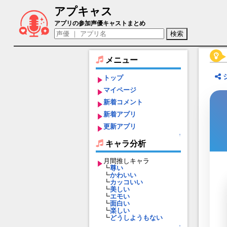
アプキャス
ヘパイストス（声優：乃村健次)【東京放
アプリの参加声優キャストまとめ
メニュー
トップ
マイページ
新着コメント
新着アプリ
更新アプリ
↑
キャラ分析
月間推しキャラ
┗
尊い
┗
かわいい
┗
カッコいい
┗
美しい
┗
エモい
┗
面白い
┗
楽しい
┗
どうしようもない
↑