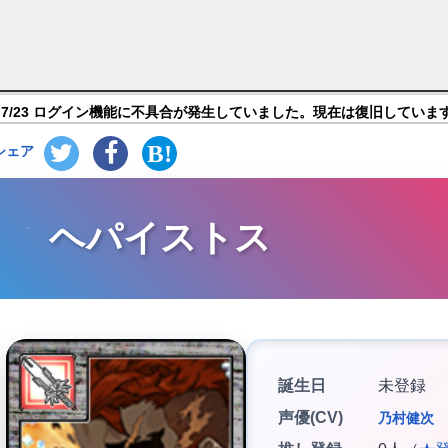
課後サモナーズ】キャラ紹介
7/23 ログイン機能に不具合が発生していました。現在は復旧していま
シェア
ヘパイストス
誕生日
未登録
声優(CV)
乃村健次