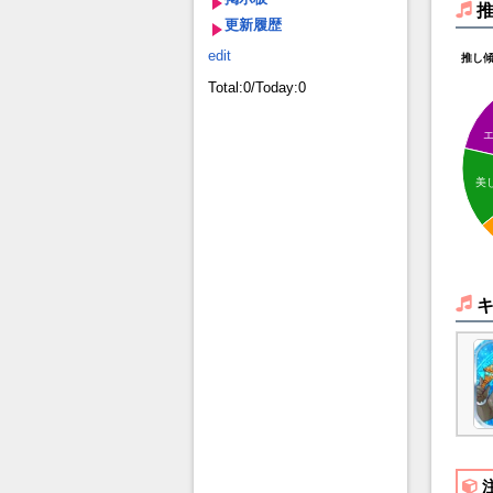
更新履歴
edit
推し
Total:0/Today:0
美