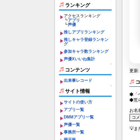
ランキング
アクセスランキング
┗
アプリ
┗
声優
推しアプリランキング
推しキャラ登録ランキン
グ
参加キャラ数ランキング
声優Xいいね集計
↑
コンテンツ
更新: 
出来事レコード
↑
サイト情報
「
荒
サイトの使い方
アプリ一覧
お名
DMMアプリ一覧
声優一覧
💡
事務所一覧
掲示板