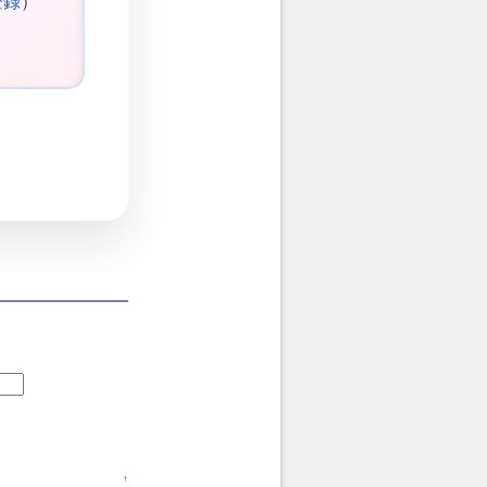
登録
）
↑