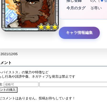
推し登録
0人（
★
今月のタグ
🥉尊い
キャラ情報編集
2021/12/05
コメント
ヘパイストス」の魅力や特徴など
らし行為や誹謗中傷、ネガティブな発言は禁止です
前:
まだコメントはありません。投稿お待ちしています！