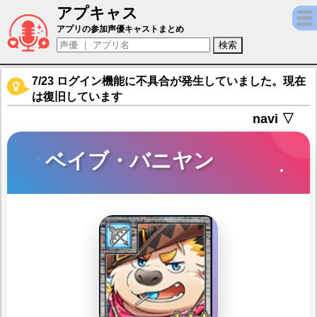
アプキャス
ベイブ・バニヤン（声優：樹元オリエ)【東
アプリの参加声優キャストまとめ
7/23 ログイン機能に不具合が発生していました。現在
は復旧しています
navi ▽
ベイブ・バニヤン