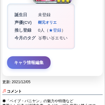
誕生日
未登録
声優(CV)
樹元オリエ
推し登録
0人（
★登録
）
今月のタグ
🥈尊い🥉エモい
キャラ情報編集
更新: 2021/12/05
コメント
「ベイブ・バニヤン」の魅力や特徴など