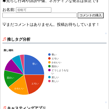
荒らし行為や誹謗中傷、ネガティブな発言は禁止です
お名前:
💡まだコメントはありません。投稿お待ちしています！
↑
推しタグ分析
推し傾向
尊い
エモい
かわいい
尊い
面白い
どうしようもな
い
楽しい
面白い
美しい
エモい
かわいい
↑
キャスティングアプリ