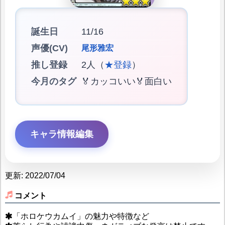
誕生日
11/16
声優(CV)
尾形雅宏
推し登録
2人（
★登録
）
今月のタグ
🏅カッコいい🏅面白い
キャラ情報編集
更新: 2022/07/04
コメント
「ホロケウカムイ」の魅力や特徴など