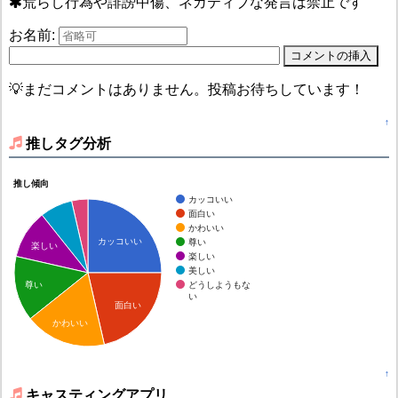
荒らし行為や誹謗中傷、ネガティブな発言は禁止です
お名前:
💡まだコメントはありません。投稿お待ちしています！
↑
推しタグ分析
推し傾向
カッコいい
面白い
かわいい
カッコいい
尊い
楽しい
楽しい
美しい
どうしようもな
尊い
い
面白い
かわいい
↑
キャスティングアプリ