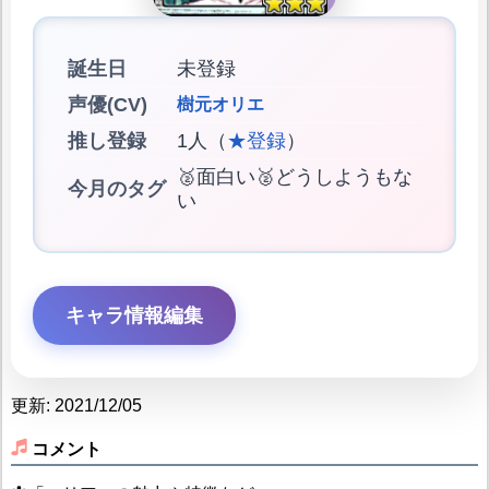
誕生日
未登録
声優(CV)
樹元オリエ
推し登録
1人（
★登録
）
🥈面白い🥈どうしようもな
今月のタグ
い
キャラ情報編集
更新: 2021/12/05
コメント