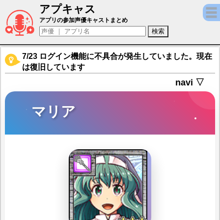
アプキャス
マリア（声優：樹元オリエ)【東京放課後サ
アプリの参加声優キャストまとめ
7/23 ログイン機能に不具合が発生していました。現在
は復旧しています
navi ▽
マリア