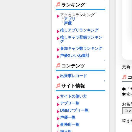
ランキング
アクセスランキング
┗
アプリ
┗
声優
推しアプリランキング
推しキャラ登録ランキン
グ
参加キャラ数ランキング
声優Xいいね集計
↑
コンテンツ
更新: 
出来事レコード
↑
サイト情報
「
荒
サイトの使い方
アプリ一覧
お名
DMMアプリ一覧
声優一覧
💡
事務所一覧
掲示板