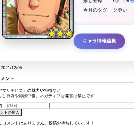
推し登録
0人（
★
今月のタグ
🥉尊い
キャラ情報編集
2021/12/05
コメント
ヤマサチヒコ」の魅力や特徴など
らし行為や誹謗中傷、ネガティブな発言は禁止です
前:
まだコメントはありません。投稿お待ちしています！