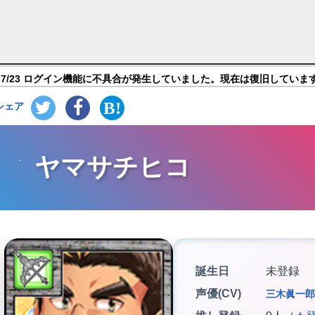
放課後サモナーズ】キャラ紹介
7/23 ログイン機能に不具合が発生していました。現在は復旧していま
シェア
ヤマサチヒコ
誕生日
未登録
声優(CV)
三木眞一郎