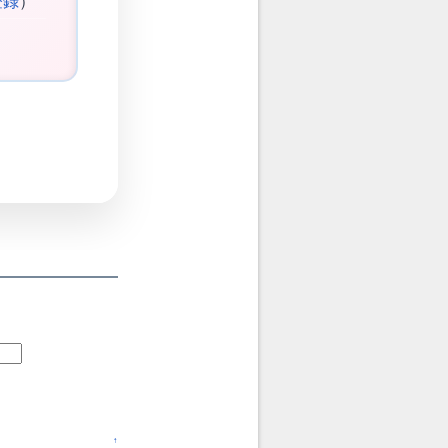
登録
）
↑