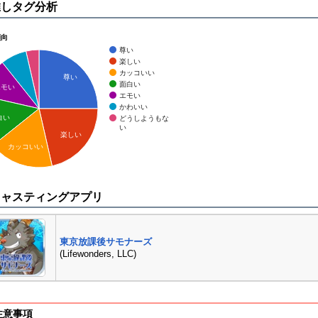
推しタグ分析
傾向
尊い
楽しい
カッコいい
尊い
面白い
エモい
エモい
かわいい
白い
どうしようもな
い
楽しい
カッコいい
キャスティングアプリ
東京放課後サモナーズ
(Lifewonders, LLC)
注意事項