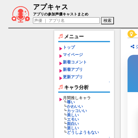
アプキャス
ヤマサチヒコ（声優：三木眞一郎)【東京
アプリの参加声優キャストまとめ
メニュー
トップ
マイページ
新着コメント
新着アプリ
更新アプリ
↑
キャラ分析
月間推しキャラ
┗
尊い
┗
かわいい
┗
カッコいい
┗
美しい
┗
エモい
┗
面白い
┗
楽しい
┗
どうしようもない
↑