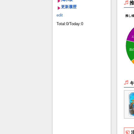
更新履歴
edit
推し
Total:0/Today:0
面