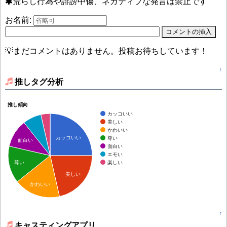
荒らし行為や誹謗中傷、ネガティブな発言は禁止です
お名前:
💡まだコメントはありません。投稿お待ちしています！
↑
推しタグ分析
推し傾向
カッコいい
美しい
かわいい
カッコいい
尊い
面白い
面白い
エモい
楽しい
尊い
美しい
かわいい
↑
キャスティングアプリ