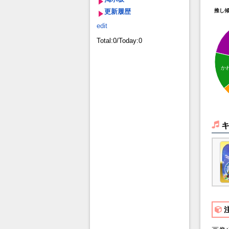
更新履歴
推し
edit
Total:0/Today:0
か