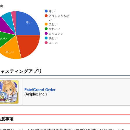
傾向
尊い
どうしようもな
い
尊い
楽しい
かわいい
カッコいい
美しい
わいい
エモい
楽しい
キャスティングアプリ
Fate/Grand Order
(Aniplex Inc.)
注意事項