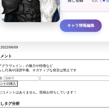
推し登録
0人（
★
キャラ情報編集
2022/06/09
コメント
アグラヴェイン」の魅力や特徴など
らし行為や誹謗中傷、ネガティブな発言は禁止です
前:
まだコメントはありません。投稿お待ちしています！
推しタグ分析