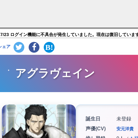
and Order】キャラ紹介
7/23 ログイン機能に不具合が発生していました。現在は復旧していま
シェア
アグラヴェイン
誕生日
未登録
声優(CV)
安元洋貴