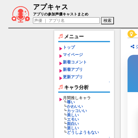
アプキャス
アグラヴェイン（声優：安元洋貴)【Fate/Gr
アプリの参加声優キャストまとめ
メニュー
トップ
マイページ
新着コメント
新着アプリ
更新アプリ
↑
キャラ分析
月間推しキャラ
┗
尊い
┗
かわいい
┗
カッコいい
┗
美しい
┗
エモい
┗
面白い
┗
楽しい
┗
どうしようもない
↑