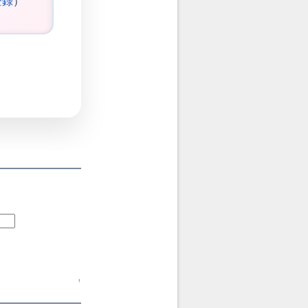
登録
）
↑