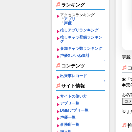
ランキング
アクセスランキング
┗
アプリ
┗
声優
推しアプリランキング
推しキャラ登録ランキン
グ
参加キャラ数ランキング
声優Xいいね集計
更新: 
↑
コンテンツ
出来事レコード
「
↑
荒
サイト情報
お名
サイトの使い方
アプリ一覧
DMMアプリ一覧
💡
声優一覧
事務所一覧
掲示板