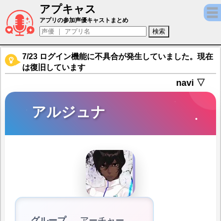
アプキャス
アルジュナ（声優：島﨑信長)【Fate/Grand 
アプリの参加声優キャストまとめ
7/23 ログイン機能に不具合が発生していました。現在
は復旧しています
navi ▽
アルジュナ
グループ
アーチャー