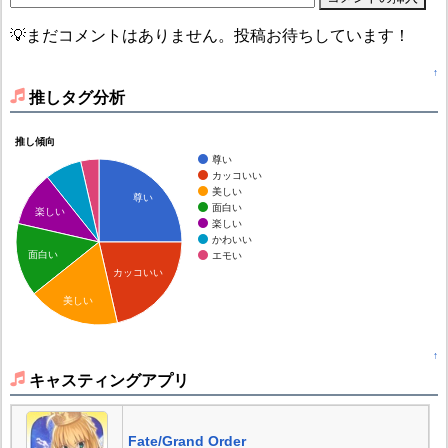
💡まだコメントはありません。投稿お待ちしています！
↑
推しタグ分析
推し傾向
尊い
カッコいい
美しい
尊い
面白い
楽しい
楽しい
かわいい
面白い
エモい
カッコいい
美しい
↑
キャスティングアプリ
Fate/Grand Order