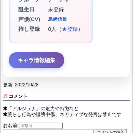
誕生日
未登録
声優(CV)
島﨑信長
推し登録
0人（
★登録
）
キャラ情報編集
更新: 2022/10/28
コメント
「アルジュナ」の魅力や特徴など
荒らし行為や誹謗中傷、ネガティブな発言は禁止です
お名前: