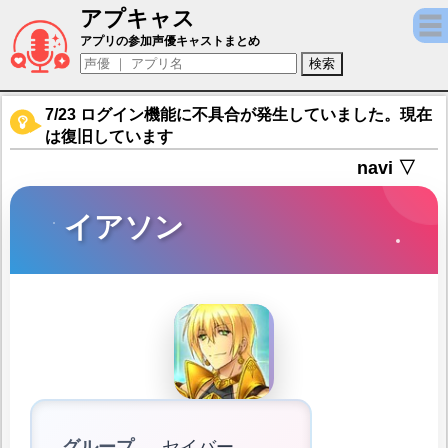
アプキャス
イアソン（声優：保志総一朗)【Fate/Grand 
アプリの参加声優キャストまとめ
7/23 ログイン機能に不具合が発生していました。現在
は復旧しています
navi ▽
イアソン
グループ
セイバー