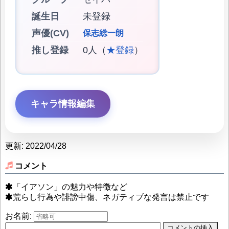
誕生日
未登録
声優(CV)
保志総一朗
推し登録
0人（
★登録
）
キャラ情報編集
更新: 2022/04/28
コメント
「イアソン」の魅力や特徴など
荒らし行為や誹謗中傷、ネガティブな発言は禁止です
お名前: