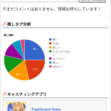
💡まだコメントはありません。投稿お待ちしています！
↑
推しタグ分析
推し傾向
尊い
エモい
楽しい
尊い
どうしようもな
い
カッコいい
美しい
かわいい
エモい
楽しい
↑
キャスティングアプリ
Fate/Grand Order