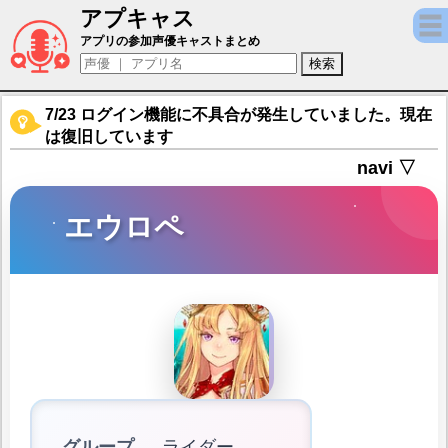
アプキャス
エウロペ（声優：M・A・O)【Fate/Grand O
アプリの参加声優キャストまとめ
7/23 ログイン機能に不具合が発生していました。現在
は復旧しています
navi ▽
エウロペ
グループ
ライダー