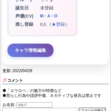
誕生日
未登録
声優(CV)
M・A・O
推し登録
0人（
★登録
）
キャラ情報編集
更新: 2022/04/28
コメント
「エウロペ」の魅力や特徴など
荒らし行為や誹謗中傷、ネガティブな発言は禁止です
お名前: