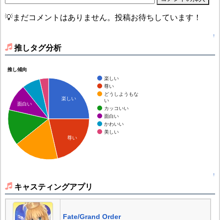
💡まだコメントはありません。投稿お待ちしています！
↑
推しタグ分析
推し傾向
楽しい
尊い
どうしようもな
楽しい
い
面白い
カッコいい
面白い
かわいい
美しい
尊い
↑
キャスティングアプリ
Fate/Grand Order