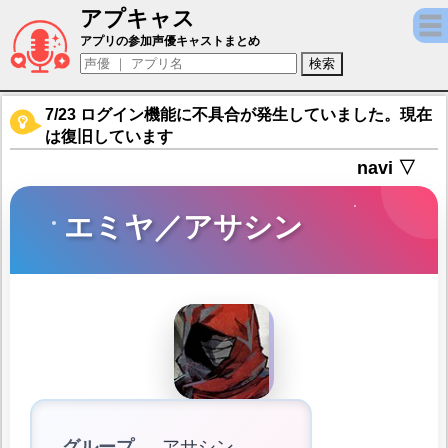
アプキャス
エミヤ／アサシン（声優：小山力也)【Fate/Gra
アプリの参加声優キャストまとめ
7/23 ログイン機能に不具合が発生していました。現在
は復旧しています
navi ▽
エミヤ／アサシン
グループ
アサシン