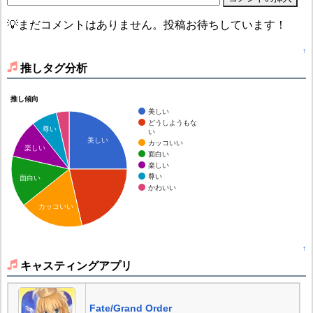
💡まだコメントはありません。投稿お待ちしています！
↑
推しタグ分析
推し傾向
美しい
どうしようもな
尊い
い
美しい
カッコいい
楽しい
面白い
楽しい
尊い
面白い
かわいい
カッコいい
↑
キャスティングアプリ
Fate/Grand Order