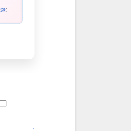
登録
）
↑