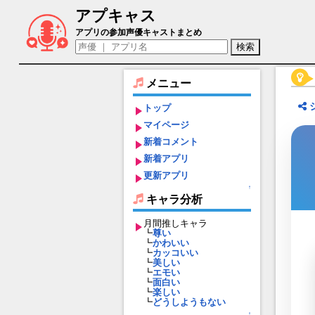
アプキャス
エリザベート（声優：大久保瑠美)【Fate/Gr
アプリの参加声優キャストまとめ
メニュー
トップ
マイページ
新着コメント
新着アプリ
更新アプリ
↑
キャラ分析
月間推しキャラ
┗
尊い
┗
かわいい
┗
カッコいい
┗
美しい
┗
エモい
┗
面白い
┗
楽しい
┗
どうしようもない
↑