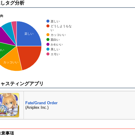
推しタグ分析
傾向
楽しい
どうしようもな
い
楽しい
カッコいい
面白い
かわいい
美しい
白い
エモい
カッコいい
キャスティングアプリ
Fate/Grand Order
(Aniplex Inc.)
注意事項