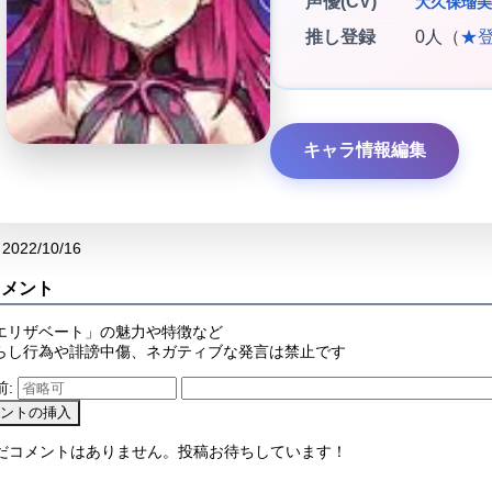
声優(CV)
大久保瑠美
推し登録
0人（
★
キャラ情報編集
2022/10/16
コメント
エリザベート」の魅力や特徴など
らし行為や誹謗中傷、ネガティブな発言は禁止です
前:
まだコメントはありません。投稿お待ちしています！