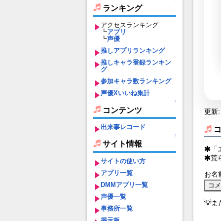
ランキング
アクセスランキング
┗
アプリ
┗
声優
推しアプリランキング
推しキャラ登録ランキン
グ
参加キャラ数ランキング
声優Xいいね集計
↑
コンテンツ
更新: 
出来事レコード
↑
サイト情報
「
荒
サイトの使い方
アプリ一覧
お名
DMMアプリ一覧
声優一覧
💡
事務所一覧
掲示板