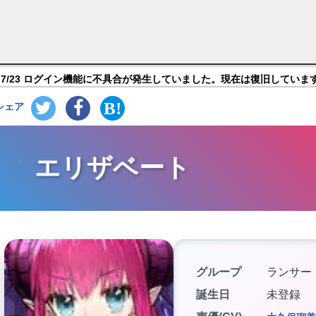
and Order】キャラ紹介
7/23 ログイン機能に不具合が発生していました。現在は復旧していま
シェア
エリザベート
グループ
ランサー
誕生日
未登録