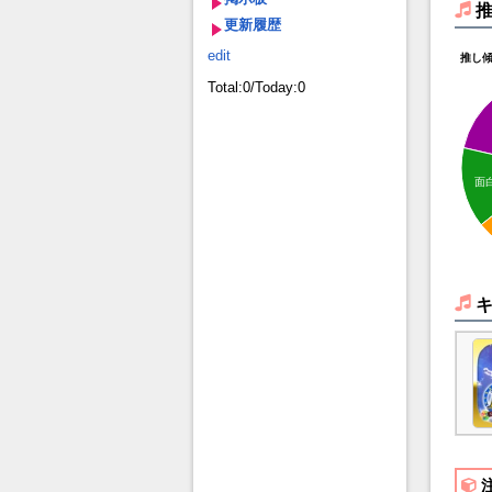
更新履歴
edit
推し
Total:0/Today:0
面