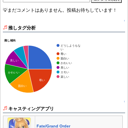
💡まだコメントはありません。投稿お待ちしています！
↑
推しタグ分析
推し傾向
どうしようもな
い
尊い
面白い
美しい
かわいい
美しい
エモい
かわいい
楽しい
尊い
面白い
↑
キャスティングアプリ
Fate/Grand Order