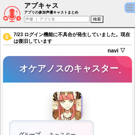
アプキャス
オケアノスのキャスター（声優：茜屋日海夏)【Fat
アプリの参加声優キャストまとめ
7/23 ログイン機能に不具合が発生していました。現在
は復旧しています
navi ▽
オケアノスのキャスター
グループ
キャスター