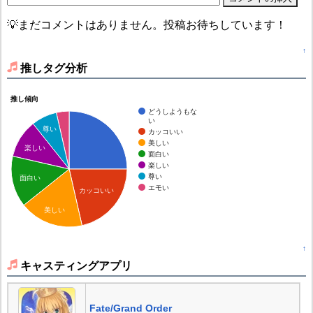
💡まだコメントはありません。投稿お待ちしています！
↑
推しタグ分析
推し傾向
どうしようもな
い
尊い
カッコいい
美しい
楽しい
面白い
楽しい
尊い
面白い
エモい
カッコいい
美しい
↑
キャスティングアプリ
Fate/Grand Order