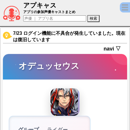
アプキャス
オデュッセウス（声優：桐本拓哉)【Fate/Gran
アプリの参加声優キャストまとめ
7/23 ログイン機能に不具合が発生していました。現在
は復旧しています
navi ▽
オデュッセウス
グループ
ライダー