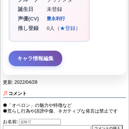
誕生日
未登録
声優(CV)
豊永利行
推し登録
0人（
★登録
）
キャラ情報編集
更新: 2022/04/28
コメント
「オベロン」の魅力や特徴など
荒らし行為や誹謗中傷、ネガティブな発言は禁止です
お名前: