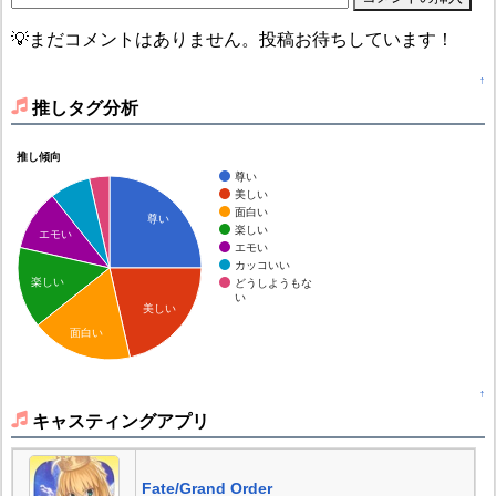
💡まだコメントはありません。投稿お待ちしています！
↑
推しタグ分析
推し傾向
尊い
美しい
面白い
尊い
楽しい
エモい
エモい
カッコいい
楽しい
どうしようもな
い
美しい
面白い
↑
キャスティングアプリ
Fate/Grand Order