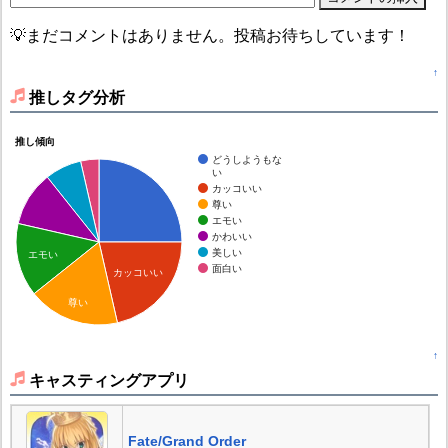
💡まだコメントはありません。投稿お待ちしています！
↑
推しタグ分析
推し傾向
どうしようもな
い
カッコいい
尊い
エモい
かわいい
美しい
エモい
面白い
カッコいい
尊い
↑
キャスティングアプリ
Fate/Grand Order