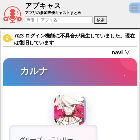
アプキャス
カルナ（声優：遊佐浩二)【Fate/Grand Ord
アプリの参加声優キャストまとめ
7/23 ログイン機能に不具合が発生していました。現在
は復旧しています
navi ▽
カルナ
グループ
ランサー