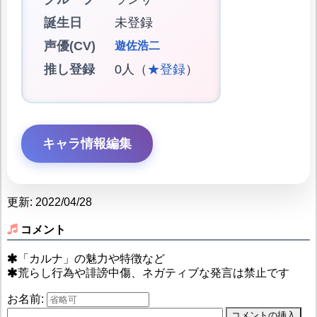
誕生日
未登録
声優(CV)
遊佐浩二
推し登録
0人（
★登録
）
キャラ情報編集
更新: 2022/04/28
コメント
「カルナ」の魅力や特徴など
荒らし行為や誹謗中傷、ネガティブな発言は禁止です
お名前: