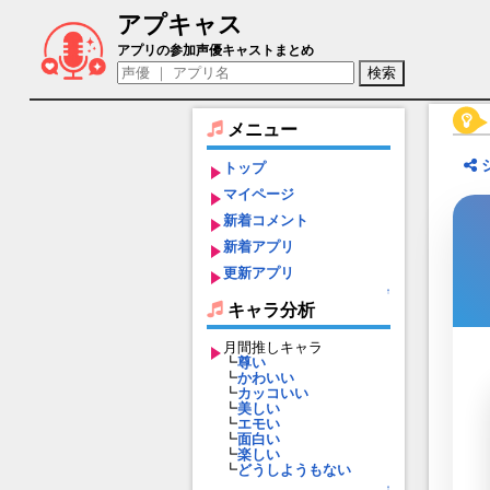
アプキャス
カーミラ（声優：田中敦子)【Fate/Grand 
アプリの参加声優キャストまとめ
メニュー
トップ
マイページ
新着コメント
新着アプリ
更新アプリ
↑
キャラ分析
月間推しキャラ
┗
尊い
┗
かわいい
┗
カッコいい
┗
美しい
┗
エモい
┗
面白い
┗
楽しい
┗
どうしようもない
↑