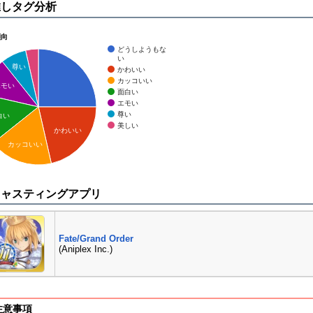
推しタグ分析
傾向
どうしようもな
い
尊い
かわいい
カッコいい
エモい
面白い
エモい
尊い
白い
美しい
かわいい
カッコいい
キャスティングアプリ
Fate/Grand Order
(Aniplex Inc.)
注意事項