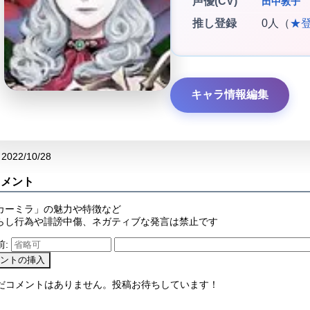
声優(CV)
田中敦子
推し登録
0人（
★
キャラ情報編集
2022/10/28
コメント
カーミラ」の魅力や特徴など
らし行為や誹謗中傷、ネガティブな発言は禁止です
前:
まだコメントはありません。投稿お待ちしています！