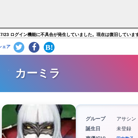
Order】キャラ紹介
7/23 ログイン機能に不具合が発生していました。現在は復旧していま
シェア
カーミラ
グループ
アサシン
誕生日
未登録