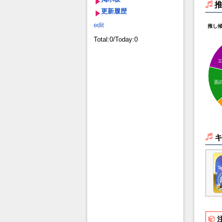
更新履歴
edit
推し
Total:0/Today:0
面