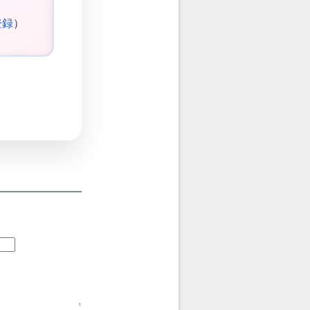
登録
）
↑