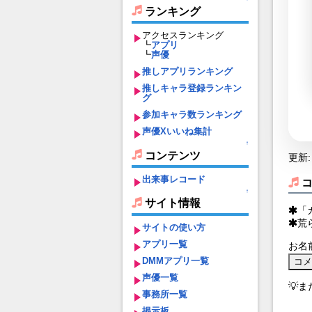
ランキング
アクセスランキング
┗
アプリ
┗
声優
推しアプリランキング
推しキャラ登録ランキン
グ
参加キャラ数ランキング
声優Xいいね集計
↑
コンテンツ
更新: 
出来事レコード
↑
サイト情報
「
荒
サイトの使い方
アプリ一覧
お名
DMMアプリ一覧
声優一覧
💡
事務所一覧
掲示板