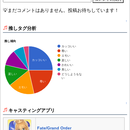
💡まだコメントはありません。投稿お待ちしています！
↑
推しタグ分析
推し傾向
カッコいい
尊い
エモい
カッコいい
楽しい
かわいい
美しい
楽しい
どうしようもな
い
尊い
エモい
↑
キャスティングアプリ
Fate/Grand Order