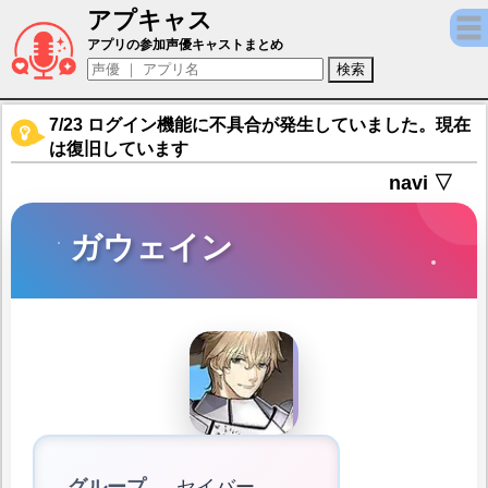
アプキャス
ガウェイン（声優：水島大宙)【Fate/Grand 
アプリの参加声優キャストまとめ
7/23 ログイン機能に不具合が発生していました。現在
は復旧しています
navi ▽
ガウェイン
グループ
セイバー