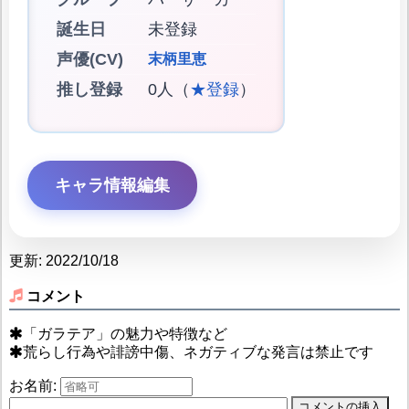
誕生日
未登録
声優(CV)
末柄里恵
推し登録
0人（
★登録
）
キャラ情報編集
更新: 2022/10/18
コメント
「ガラテア」の魅力や特徴など
荒らし行為や誹謗中傷、ネガティブな発言は禁止です
お名前: