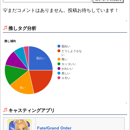
💡まだコメントはありません。投稿お待ちしています！
↑
推しタグ分析
推し傾向
面白い
どうしようもな
い
面白い
尊い
カッコいい
かわいい
美しい
エモい
尊い
↑
キャスティングアプリ
Fate/Grand Order