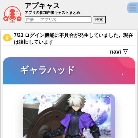
アプキャス
ギャラハッド（声優：堀江瞬)【Fate/Grand 
アプリの参加声優キャストまとめ
7/23 ログイン機能に不具合が発生していました。現在
は復旧しています
navi ▽
ギャラハッド