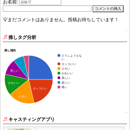
お名前:
💡まだコメントはありません。投稿お待ちしています！
↑
推しタグ分析
推し傾向
どうしようもな
い
カッコいい
エモい
美しい
かわいい
美しい
楽しい
かわいい
尊い
カッコいい
エモい
↑
キャスティングアプリ