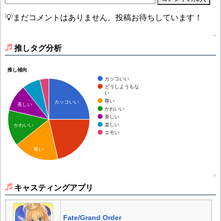
💡まだコメントはありません。投稿お待ちしています！
↑
推しタグ分析
推し傾向
カッコいい
どうしようもな
い
尊い
カッコいい
美しい
かわいい
美しい
楽しい
かわいい
エモい
尊い
↑
キャスティングアプリ
Fate/Grand Order