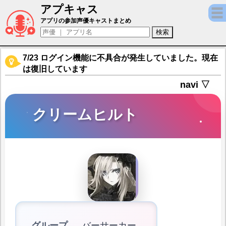
アプキャス
クリームヒルト（声優：古賀葵)【Fate/Grand
アプリの参加声優キャストまとめ
7/23 ログイン機能に不具合が発生していました。現在
は復旧しています
navi ▽
クリームヒルト
グループ
バーサーカー