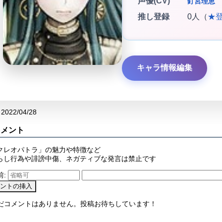
声優(CV)
釘宮理恵
推し登録
0人（
★
キャラ情報編集
2022/04/28
コメント
クレオパトラ」の魅力や特徴など
らし行為や誹謗中傷、ネガティブな発言は禁止です
前:
まだコメントはありません。投稿お待ちしています！