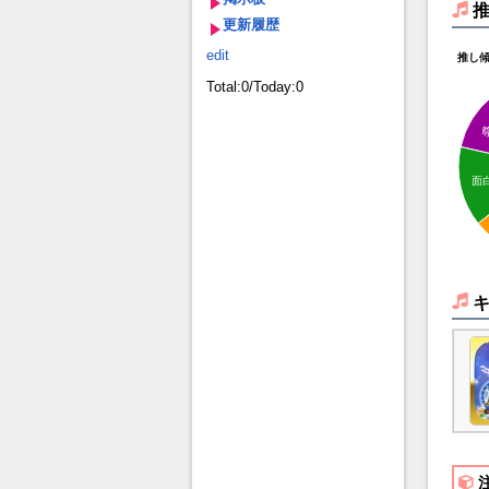
更新履歴
edit
推し
Total:0/Today:0
面