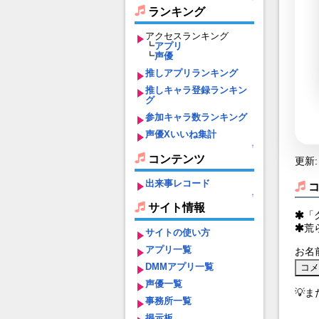
ランキング
アクセスランキング
┗
アプリ
┗
声優
推しアプリランキング
推しキャラ登録ランキン
グ
参加キャラ数ランキング
声優Xいいね集計
↑
コンテンツ
更新: 
出来事レコード
↑
サイト情報
「
荒
サイトの使い方
アプリ一覧
お名
DMMアプリ一覧
声優一覧
💡
事務所一覧
掲示板