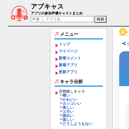
アプキャス
クレオパトラ（声優：釘宮理恵)【Fate/Gra
アプリの参加声優キャストまとめ
メニュー
トップ
マイページ
新着コメント
新着アプリ
更新アプリ
↑
キャラ分析
月間推しキャラ
┗
尊い
┗
かわいい
┗
カッコいい
┗
美しい
┗
エモい
┗
面白い
┗
楽しい
┗
どうしようもない
↑