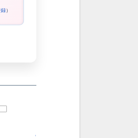
登録
）
↑