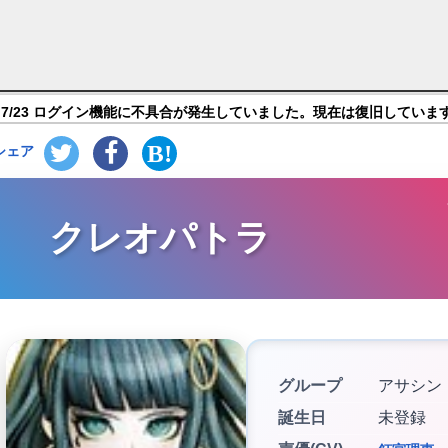
nd Order】キャラ紹介
7/23 ログイン機能に不具合が発生していました。現在は復旧していま
シェア
クレオパトラ
グループ
アサシン
誕生日
未登録