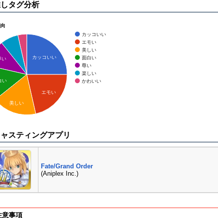
推しタグ分析
傾向
カッコいい
エモい
美しい
カッコいい
面白い
尊い
尊い
楽しい
白い
かわいい
エモい
美しい
キャスティングアプリ
Fate/Grand Order
(Aniplex Inc.)
注意事項