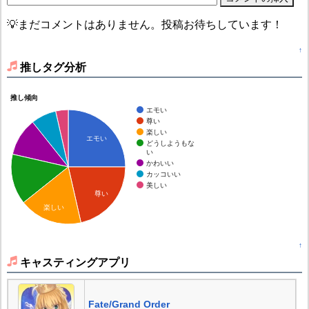
💡まだコメントはありません。投稿お待ちしています！
↑
推しタグ分析
推し傾向
エモい
尊い
楽しい
エモい
どうしようもな
い
かわいい
カッコいい
美しい
尊い
楽しい
↑
キャスティングアプリ
Fate/Grand Order