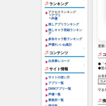
ランキング
アクセスランキング
┗
アプリ
┗
声優
推しアプリランキング
推しキャラ登録ランキン
グ
参加キャラ数ランキング
声優Xいいね集計
更新: 
↑
コンテンツ
出来事レコード
「
↑
荒
サイト情報
お名
サイトの使い方
アプリ一覧
DMMアプリ一覧
💡
声優一覧
事務所一覧
掲示板