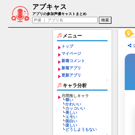
アプキャス
サファイア（声優：かかずゆみ)【Fate/Gra
アプリの参加声優キャストまとめ
メニュー
トップ
マイページ
新着コメント
新着アプリ
更新アプリ
↑
キャラ分析
月間推しキャラ
┗
尊い
┗
かわいい
┗
カッコいい
┗
美しい
┗
エモい
┗
面白い
┗
楽しい
┗
どうしようもない
↑