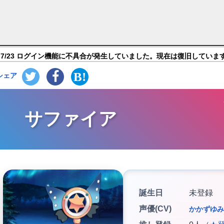
nd Order】キャラ紹介
7/23 ログイン機能に不具合が発生していました。現在は復旧していま
シェア
サファイア
誕生日
未登録
声優(CV)
かかずゆみ