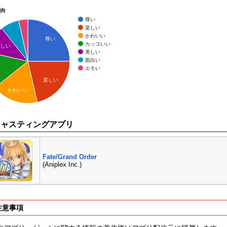
傾向
尊い
楽しい
かわいい
尊い
カッコいい
美しい
美しい
面白い
エモい
楽しい
かわいい
キャスティングアプリ
Fate/Grand Order
(Aniplex Inc.)
注意事項