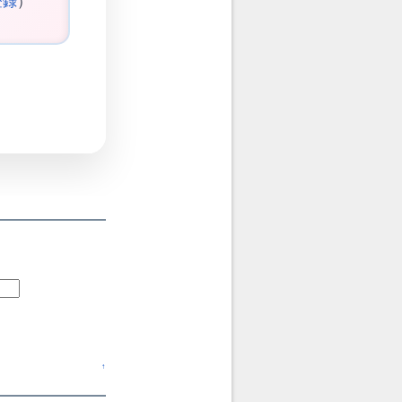
登録
）
↑