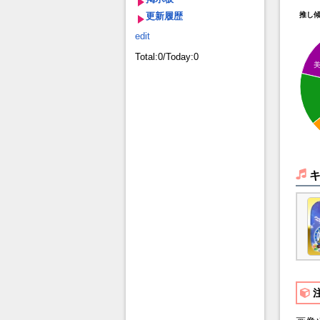
更新履歴
推し
edit
Total:0/Today:0