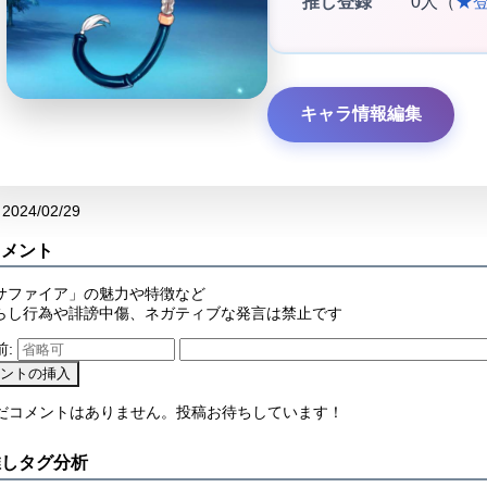
推し登録
0人（
★
キャラ情報編集
2024/02/29
コメント
サファイア」の魅力や特徴など
らし行為や誹謗中傷、ネガティブな発言は禁止です
前:
まだコメントはありません。投稿お待ちしています！
推しタグ分析