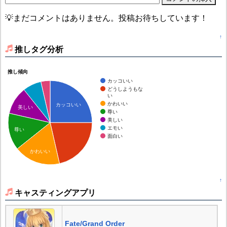
💡まだコメントはありません。投稿お待ちしています！
↑
推しタグ分析
推し傾向
カッコいい
どうしようもな
い
かわいい
カッコいい
美しい
尊い
美しい
エモい
尊い
面白い
かわいい
↑
キャスティングアプリ
Fate/Grand Order