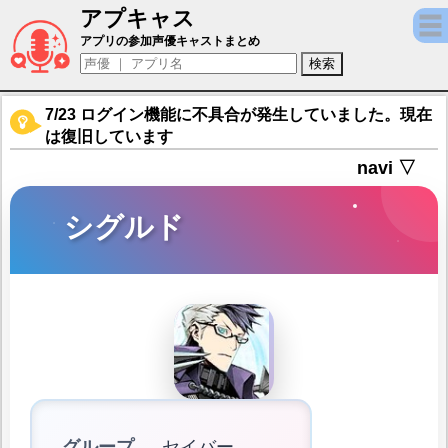
アプキャス
シグルド（声優：津田健次郎)【Fate/Grand 
アプリの参加声優キャストまとめ
7/23 ログイン機能に不具合が発生していました。現在
は復旧しています
navi ▽
シグルド
グループ
セイバー