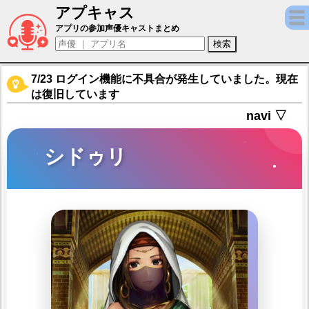
アプキャス
シドゥリ（声優：内山夕実)【Fate/Grand Or
アプリの参加声優キャストまとめ
7/23 ログイン機能に不具合が発生していました。現在
は復旧しています
navi ▽
シドゥリ