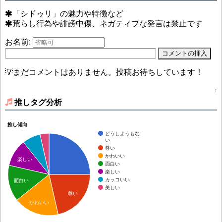
「シドゥリ」の魅力や特徴など
荒らし行為や誹謗中傷、ネガティブな発言は禁止です
お名前:
💡まだコメントはありません。投稿お待ちしています！
↑
推しタグ分析
推し傾向
どうしようもな
い
尊い
かわいい
楽しい
面白い
楽しい
カッコいい
面白い
美しい
尊い
かわいい